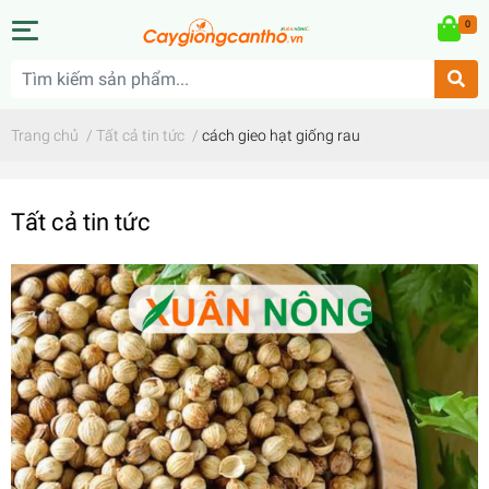
0
Trang chủ
/
Tất cả tin tức
/
cách gieo hạt giống rau
Tất cả tin tức