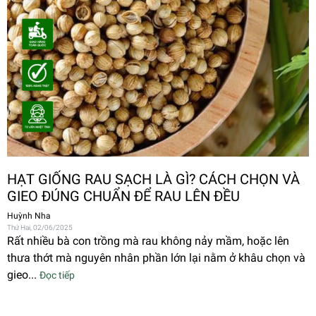
HẠT GIỐNG RAU SẠCH LÀ GÌ? CÁCH CHỌN VÀ
GIEO ĐÚNG CHUẨN ĐỂ RAU LÊN ĐỀU
Huỳnh Nha
Thứ Hai, 02/06/2025
Rất nhiều bà con trồng mà rau không nảy mầm, hoặc lên
thưa thớt mà nguyên nhân phần lớn lại nằm ở khâu chọn và
gieo...
Đọc tiếp