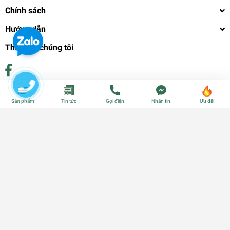
Chính sách
Hướng dẫn
Theo dõi chúng tôi
Phương thức thanh toán
Sản phẩm
Tin tức
Gọi điện
Nhắn tin
Ưu đãi
© Bản quyền thuộc về
CÂY GIỐNG CẦN THƠ - PHÂN BÓN - HẠT
GIỐNG
| Cung cấp bởi
Sapo