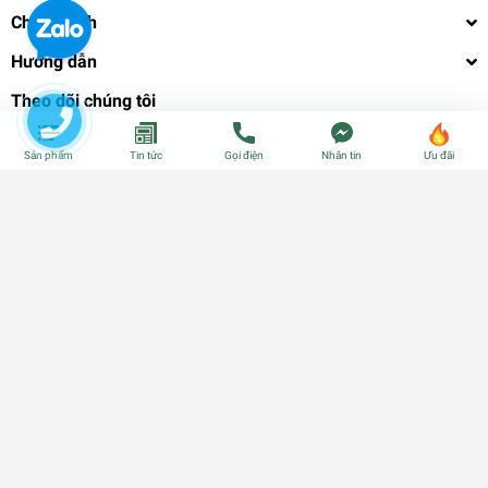
Chính sách
Hướng dẫn
Theo dõi chúng tôi
Sản phẩm
Tin tức
Gọi điện
Nhắn tin
Ưu đãi
Phương thức thanh toán
© Bản quyền thuộc về
CÂY GIỐNG CẦN THƠ - PHÂN BÓN - HẠT
GIỐNG
| Cung cấp bởi
Sapo