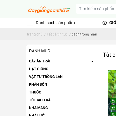
Danh sách sản phẩm
GIỚ
Trang chủ
/
Tất cả tin tức
/
cách trồng mận
DANH MỤC
Tất c
CÂY ĂN TRÁI
HẠT GIỐNG
VẬT TƯ TRỒNG LAN
PHÂN BÓN
THUỐC
TÚI BAO TRÁI
NHÀ MÀNG
NHÀ LƯỚI