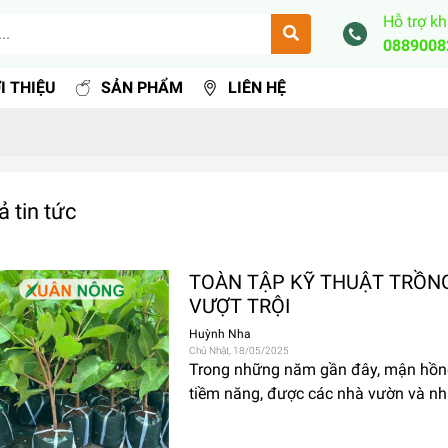
Hỗ trợ k
0889008
I THIỆU
SẢN PHẨM
LIÊN HỆ
ả tin tức
TOÀN TẬP KỸ THUẬT TRỒNG
VƯỢT TRỘI
Huỳnh Nha
Chủ Nhật, 18/05/2025
Trong những năm gần đây, mận hồng
tiềm năng, được các nhà vườn và nh