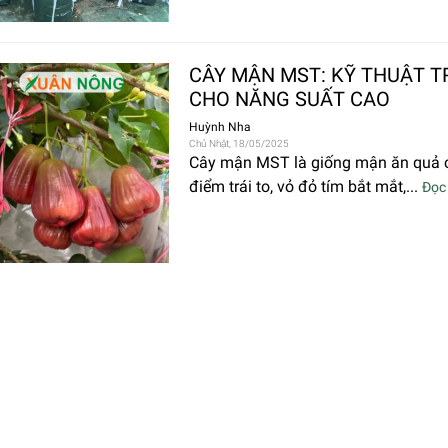
CÂY MẬN MST: KỸ THUẬT 
CHO NĂNG SUẤT CAO
Huỳnh Nha
Chủ Nhật, 18/05/2025
Cây mận MST là giống mận ăn quả ch
điểm trái to, vỏ đỏ tím bắt mắt,...
Đọc 