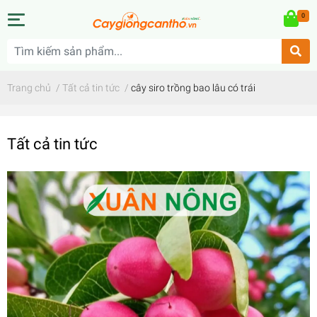
0
Trang chủ
/
Tất cả tin tức
/
cây siro trồng bao lâu có trái
Tất cả tin tức