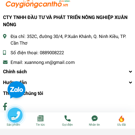
CTY TNHH ĐẦU TƯ VÀ PHÁT TRIỂN NÔNG NGHIỆP XUÂN
NÔNG
Địa chỉ:
352C, đường 30/4, P.Xuân Khánh, Q. Ninh Kiều, TP.
Cần Thơ
Số điện thoại:
0889008222
Email:
xuannong.vn@gmail.com
Chính sách
Hướng dẫn
Theo dõi chúng tôi
Phương thức thanh toán
Sản phẩm
Tin tức
Gọi điện
Nhắn tin
Ưu đãi