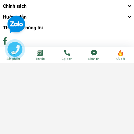
Chính sách
Hướng dẫn
Theo dõi chúng tôi
Phương thức thanh toán
Sản phẩm
Tin tức
Gọi điện
Nhắn tin
Ưu đãi
© Bản quyền thuộc về
CÂY GIỐNG CẦN THƠ - PHÂN BÓN - HẠT
GIỐNG
| Cung cấp bởi
Sapo