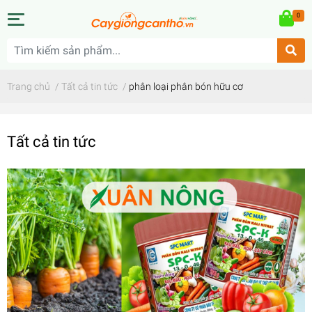
0
Trang chủ
/
Tất cả tin tức
/
phân loại phân bón hữu cơ
Tất cả tin tức