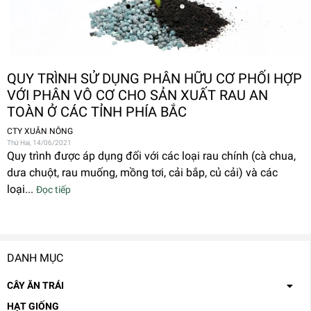
QUY TRÌNH SỬ DỤNG PHÂN HỮU CƠ PHỐI HỢP
VỚI PHÂN VÔ CƠ CHO SẢN XUẤT RAU AN
TOÀN Ở CÁC TỈNH PHÍA BẮC
CTY XUÂN NÔNG
Thứ Hai, 14/06/2021
Quy trình được áp dụng đối với các loại rau chính (cà chua,
dưa chuột, rau muống, mồng tơi, cải bắp, củ cải) và các
loại...
Đọc tiếp
DANH MỤC
CÂY ĂN TRÁI
HẠT GIỐNG