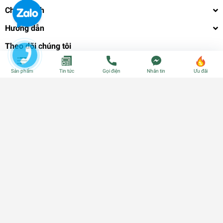
Chính sách
Hướng dẫn
Theo dõi chúng tôi
Sản phẩm
Tin tức
Gọi điện
Nhắn tin
Ưu đãi
Phương thức thanh toán
© Bản quyền thuộc về
CÂY GIỐNG CẦN THƠ - PHÂN BÓN - HẠT
GIỐNG
| Cung cấp bởi
Sapo