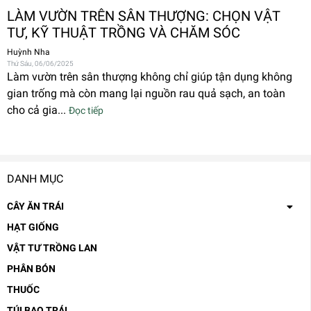
LÀM VƯỜN TRÊN SÂN THƯỢNG: CHỌN VẬT
TƯ, KỸ THUẬT TRỒNG VÀ CHĂM SÓC
Huỳnh Nha
Thứ Sáu, 06/06/2025
Làm vườn trên sân thượng không chỉ giúp tận dụng không
gian trống mà còn mang lại nguồn rau quả sạch, an toàn
cho cả gia...
Đọc tiếp
DANH MỤC
CÂY ĂN TRÁI
HẠT GIỐNG
VẬT TƯ TRỒNG LAN
PHÂN BÓN
THUỐC
TÚI BAO TRÁI