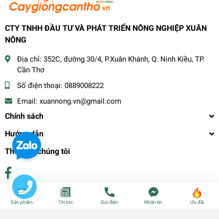
CTY TNHH ĐẦU TƯ VÀ PHÁT TRIỂN NÔNG NGHIỆP XUÂN
NÔNG
Địa chỉ:
352C, đường 30/4, P.Xuân Khánh, Q. Ninh Kiều, TP.
Cần Thơ
Số điện thoại:
0889008222
Email:
xuannong.vn@gmail.com
Chính sách
Hướng dẫn
Theo dõi chúng tôi
Phương thức thanh toán
Sản phẩm
Tin tức
Gọi điện
Nhắn tin
Ưu đãi