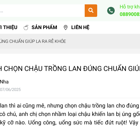
Hỗ trợ k
0889008
I THIỆU
SẢN PHẨM
LIÊN HỆ
ÚNG CHUẨN GIÚP LA RA RỄ KHỎE
 CHỌN CHẬU TRỒNG LAN ĐÚNG CHUẨN GIÚP
 Nha
 07/06/2025
lan thì ai cũng mê, nhưng chọn chậu trồng lan cho đúng t
cô chú, anh chị chọn nhầm loại chậu khiến lan bị úng gốc
kỹ cỡ nào. Uổng công, uổng sức mà tiếc đứt ruột! Vậy