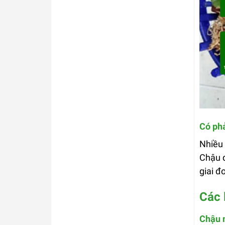
Có phả
Nhiều 
Chậu q
giai đ
Các 
Chậu n