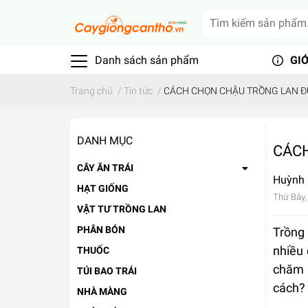
Danh sách sản phẩm
GIỚ
Trang chủ
/
Tin tức
/
CÁCH CHỌN CHẬU TRỒNG LAN Đ
DANH MỤC
CÁCH
CÂY ĂN TRÁI
Huỳnh
HẠT GIỐNG
Thứ Bảy,
VẬT TƯ TRỒNG LAN
PHÂN BÓN
Trồng 
nhiều 
THUỐC
chăm 
TÚI BAO TRÁI
cách?
NHÀ MÀNG