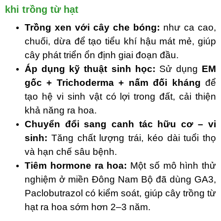
khi trồng từ hạt
Trồng xen với cây che bóng:
như ca cao,
chuối, dừa để tạo tiểu khí hậu mát mẻ, giúp
cây phát triển ổn định giai đoạn đầu.
Áp dụng kỹ thuật sinh học:
Sử dụng
EM
gốc + Trichoderma + nấm đối kháng
để
tạo hệ vi sinh vật có lợi trong đất, cải thiện
khả năng ra hoa.
Chuyển đổi sang canh tác hữu cơ – vi
sinh:
Tăng chất lượng trái, kéo dài tuổi thọ
và hạn chế sâu bệnh.
Tiêm hormone ra hoa:
Một số mô hình thử
nghiệm ở miền Đông Nam Bộ đã dùng GA3,
Paclobutrazol có kiểm soát, giúp cây trồng từ
hạt ra hoa sớm hơn 2–3 năm.