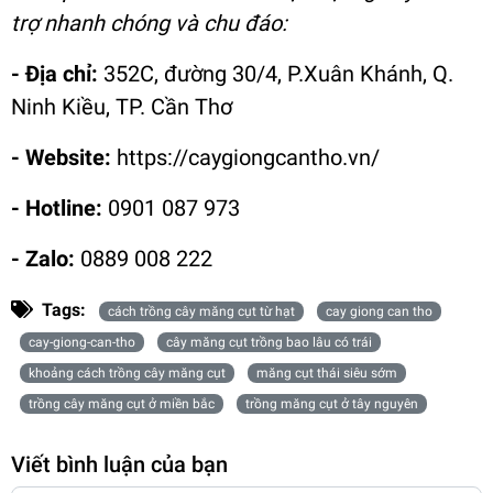
trợ nhanh chóng và chu đáo:
- Địa chỉ:
352C, đường 30/4, P.Xuân Khánh, Q.
Ninh Kiều, TP. Cần Thơ
- Website:
https://caygiongcantho.vn/
- Hotline:
0901 087 973
- Zalo:
0889 008 222
Tags:
cách trồng cây măng cụt từ hạt
cay giong can tho
cay-giong-can-tho
cây măng cụt trồng bao lâu có trái
khoảng cách trồng cây măng cụt
măng cụt thái siêu sớm
trồng cây măng cụt ở miền bắc
trồng măng cụt ở tây nguyên
Viết bình luận của bạn