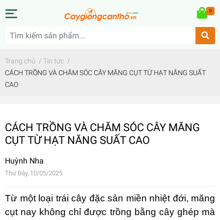
0
Trang chủ
/
Tin tức
/
CÁCH TRỒNG VÀ CHĂM SÓC CÂY MĂNG CỤT TỪ HẠT NĂNG SUẤT
CAO
CÁCH TRỒNG VÀ CHĂM SÓC CÂY MĂNG
CỤT TỪ HẠT NĂNG SUẤT CAO
Huỳnh Nha
Thứ Bảy, 10/05/2025
Từ một loại trái cây đặc sản miền nhiệt đới, măng
cụt nay không chỉ được trồng bằng cây ghép mà