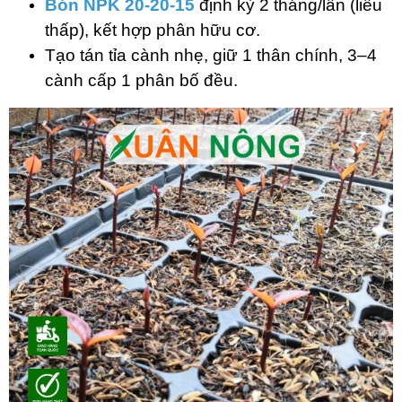
Bón NPK 20-20-15
định kỳ 2 tháng/lần (liều
thấp), kết hợp phân hữu cơ.
Tạo tán tỉa cành nhẹ, giữ 1 thân chính, 3–4
cành cấp 1 phân bố đều.