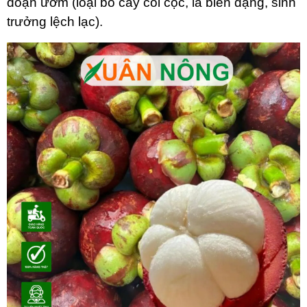
đoạn ươm (loại bỏ cây còi cọc, lá biến dạng, sinh
trưởng lệch lạc).