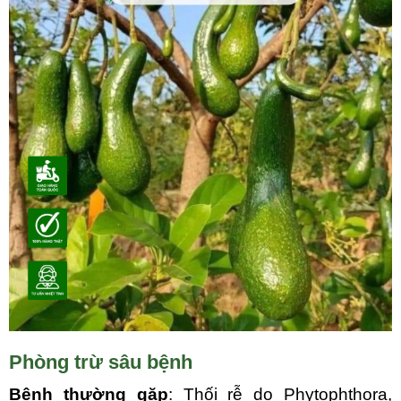
Phòng trừ sâu bệnh
Bệnh thường gặp
: Thối rễ do Phytophthora,