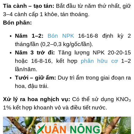
Tỉa cành – tạo tán:
Bắt đầu từ năm thứ nhất, giữ
3–4 cành cấp 1 khỏe, tán thoáng.
Bón phân:
Năm 1–2:
Bón NPK
16-16-8 định kỳ 2
tháng/lần (0,2–0,3 kg/gốc/lần).
Năm 3 trở đi:
Tăng lượng NPK 20-20-15
hoặc 16-8-16, kết hợp
phân hữu cơ
1–2
lần/năm.
Tưới – giữ ẩm:
Duy trì ẩm trong giai đoạn ra
hoa, đậu trái.
Xử lý ra hoa nghịch vụ:
Có thể sử dụng KNO₃
1% kết hợp khoanh vỏ và điều tiết nước.