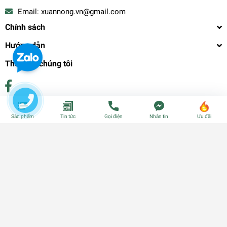
Email:
xuannong.vn@gmail.com
Chính sách
Hướng dẫn
Theo dõi chúng tôi
Phương thức thanh toán
Sản phẩm
Tin tức
Gọi điện
Nhắn tin
Ưu đãi
© Bản quyền thuộc về
CÂY GIỐNG CẦN THƠ - PHÂN BÓN - HẠT
GIỐNG
| Cung cấp bởi
Sapo