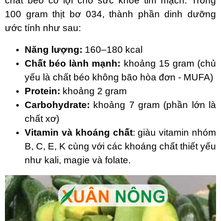
chất béo có lợi cho sức khỏe tim mạch. Trong
100 gram thịt bơ 034, thành phần dinh dưỡng
ước tính như sau:
Năng lượng:
160–180 kcal
Chất béo lành mạnh:
khoảng 15 gram (chủ
yếu là chất béo không bão hòa đơn - MUFA)
Protein:
khoảng 2 gram
Carbohydrate:
khoảng 7 gram (phần lớn là
chất xơ)
Vitamin và khoáng chất
: giàu vitamin nhóm
B, C, E, K cùng với các khoáng chất thiết yếu
như kali, magie và folate.