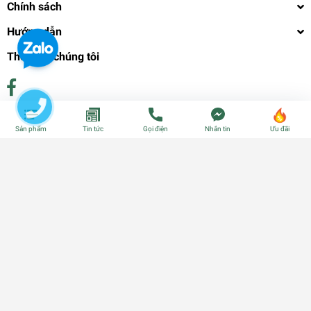
Chính sách
Hướng dẫn
Theo dõi chúng tôi
Phương thức thanh toán
Sản phẩm
Tin tức
Gọi điện
Nhắn tin
Ưu đãi
© Bản quyền thuộc về
CÂY GIỐNG CẦN THƠ - PHÂN BÓN - HẠT
GIỐNG
| Cung cấp bởi
Sapo