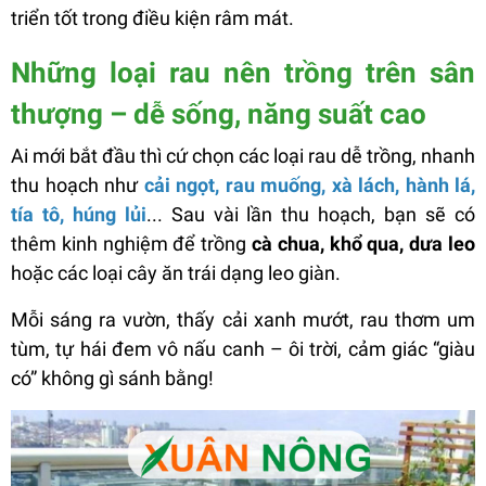
triển tốt trong điều kiện râm mát.
Những loại rau nên trồng trên sân
thượng – dễ sống, năng suất cao
Ai mới bắt đầu thì cứ chọn các loại rau dễ trồng, nhanh
thu hoạch như
cải ngọt, rau muống, xà lách, hành lá,
tía tô, húng lủi
... Sau vài lần thu hoạch, bạn sẽ có
thêm kinh nghiệm để trồng
cà chua, khổ qua, dưa leo
hoặc các loại cây ăn trái dạng leo giàn.
Mỗi sáng ra vườn, thấy cải xanh mướt, rau thơm um
tùm, tự hái đem vô nấu canh – ôi trời, cảm giác “giàu
có” không gì sánh bằng!