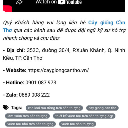
Quý Khách hàng vui lòng liên hệ
Cây giống Cần
Thơ
qua các kênh sau để được đội ngũ kỹ sư hỗ trợ
nhanh chóng và chu đáo:
- Địa chỉ:
352C, đường 30/4, P.Xuân Khánh, Q. Ninh
Kiều, TP. Cần Thơ
- Website:
https://caygiongcantho.vn/
- Hotline:
0901 087 973
- Zalo:
0889 008 222
Tags:
các loại rau trồng trên sân thượng
cay-giong-can-tho
làm vườn trên sân thượng
thiết kế vườn rau trên sân thượng đẹp
vườn rau nhỏ trên sân thượng
vườn rau sân thượng