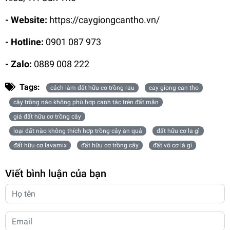
- Website:
https://caygiongcantho.vn/
- Hotline:
0901 087 973
- Zalo:
0889 008 222
Tags:
cách làm đất hữu cơ trồng rau
cay giong can tho
cây trồng nào không phù hợp canh tác trên đất mặn
giá đất hữu cơ trồng cây
loại đất nào không thích hợp trồng cây ăn quả
đất hữu cơ la gì
đất hữu cơ lavamix
đất hữu cơ trồng cây
đất vô cơ là gì
Viết bình luận của bạn