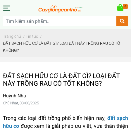
0
Trang chủ
/
Tin tức
/
ĐẤT SẠCH HỮU CƠ LÀ ĐẤT GÌ? LOẠI ĐẤT NÀY TRỒNG RAU CÓ TỐT
KHÔNG?
ĐẤT SẠCH HỮU CƠ LÀ ĐẤT GÌ? LOẠI ĐẤT
NÀY TRỒNG RAU CÓ TỐT KHÔNG?
Huỳnh Nha
Chủ Nhật, 08/06/2025
Trong các loại đất trồng phổ biến hiện nay,
đất sạch
hữu cơ
được xem là giải pháp ưu việt, vừa thân thiện