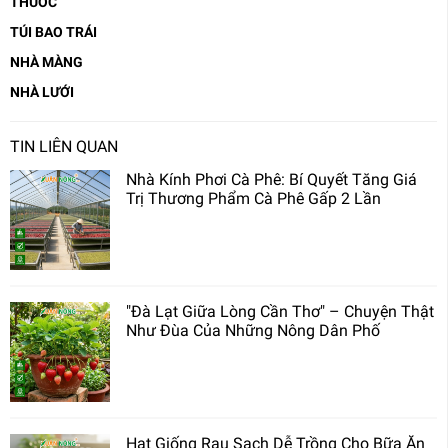
THUỐC
TÚI BAO TRÁI
NHÀ MÀNG
NHÀ LƯỚI
TIN LIÊN QUAN
Nhà Kính Phơi Cà Phê: Bí Quyết Tăng Giá
Trị Thương Phẩm Cà Phê Gấp 2 Lần
"Đà Lạt Giữa Lòng Cần Thơ" – Chuyện Thật
Như Đùa Của Những Nông Dân Phố
Hạt Giống Rau Sạch Dễ Trồng Cho Bữa Ăn