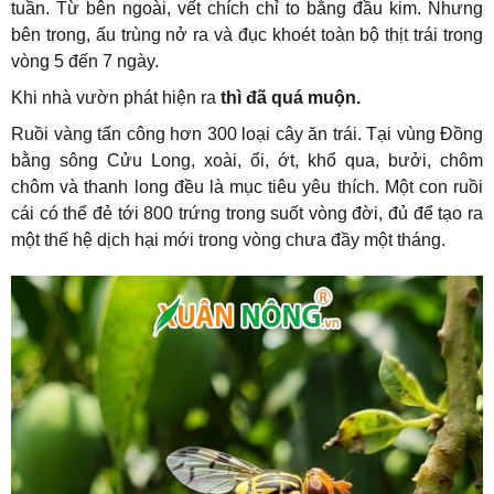
tuần. Từ bên ngoài, vết chích chỉ to bằng đầu kim. Nhưng
bên trong, ấu trùng nở ra và đục khoét toàn bộ thịt trái trong
vòng 5 đến 7 ngày.
Khi nhà vườn phát hiện ra
thì đã quá muộn.
Ruồi vàng tấn công hơn 300 loại cây ăn trái. Tại vùng Đồng
bằng sông Cửu Long, xoài, ổi, ớt, khổ qua, bưởi, chôm
chôm và thanh long đều là mục tiêu yêu thích. Một con ruồi
cái có thể đẻ tới 800 trứng trong suốt vòng đời, đủ để tạo ra
một thế hệ dịch hại mới trong vòng chưa đầy một tháng.