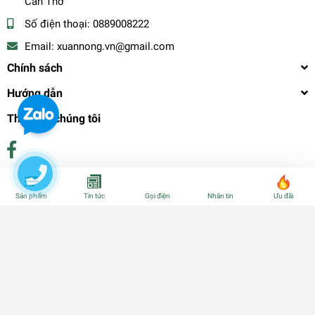
Cần Thơ
Số điện thoại:
0889008222
Email:
xuannong.vn@gmail.com
Chính sách
Hướng dẫn
Theo dõi chúng tôi
Phương thức thanh toán
Sản phẩm
Tin tức
Gọi điện
Nhắn tin
Ưu đãi
© Bản quyền thuộc về
CÂY GIỐNG CẦN THƠ - PHÂN BÓN - HẠT