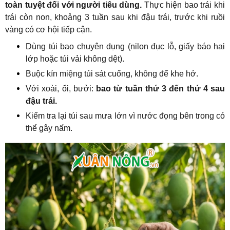
toàn tuyệt đối với người tiêu dùng.
Thực hiện bao trái khi
trái còn non, khoảng 3 tuần sau khi đậu trái, trước khi ruồi
vàng có cơ hội tiếp cận.
Dùng túi bao chuyên dụng (nilon đục lỗ, giấy báo hai
lớp hoặc túi vải không dệt).
Buộc kín miệng túi sát cuống, không để khe hở.
Với xoài, ổi, bưởi:
bao từ tuần thứ 3 đến thứ 4 sau
đậu trái.
Kiểm tra lại túi sau mưa lớn vì nước đọng bên trong có
thể gây nấm.