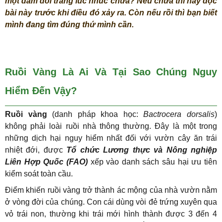
một đám dòi trắng lúc nhúc chưa? Nếu chưa thì hãy đọc
bài này trước khi điều đó xảy ra. Còn nếu rồi thì bạn biết
mình đang tìm đúng thứ mình cần.
Ruồi Vàng Là Ai Và Tại Sao Chúng Nguy
Hiểm Đến Vậy?
Ruồi vàng
(danh pháp khoa học:
Bactrocera dorsalis
)
không phải loài ruồi nhà thông thường. Đây là một trong
những dịch hại nguy hiểm nhất đối với vườn cây ăn trái
nhiệt đới, được
Tổ chức Lương thực và Nông nghiệp
Liên Hợp Quốc (FAO)
xếp vào danh sách sâu hại ưu tiên
kiểm soát toàn cầu.
Điểm khiến ruồi vàng trở thành ác mộng của nhà vườn nằm
ở vòng đời của chúng. Con cái dùng vòi đẻ trứng xuyên qua
vỏ trái non, thường khi trái mới hình thành được 3 đến 4