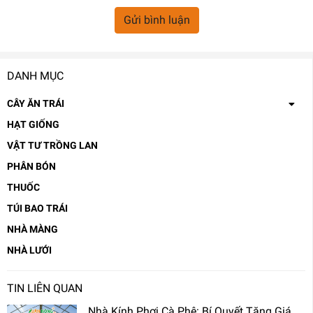
Gửi bình luận
DANH MỤC
CÂY ĂN TRÁI
HẠT GIỐNG
VẬT TƯ TRỒNG LAN
PHÂN BÓN
THUỐC
TÚI BAO TRÁI
NHÀ MÀNG
NHÀ LƯỚI
TIN LIÊN QUAN
Nhà Kính Phơi Cà Phê: Bí Quyết Tăng Giá