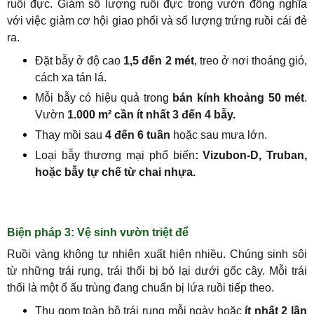
ruồi đực. Giảm số lượng ruồi đực trong vườn đồng nghĩa
với việc giảm cơ hội giao phối và số lượng trứng ruồi cái đẻ
ra.
Đặt bẫy ở độ cao
1,5 đến 2 mét
, treo ở nơi thoáng gió,
cách xa tán lá.
Mỗi bẫy có hiệu quả trong
bán kính khoảng 50 mét
.
Vườn
1.000 m² cần ít nhất 3 đến 4 bẫy.
Thay mồi sau
4 đến 6 tuần
hoặc sau mưa lớn.
Loại bẫy thương mại phổ biến
: Vizubon-D, Truban,
hoặc bẫy tự chế từ chai nhựa.
Biện pháp 3: Vệ sinh vườn triệt để
Ruồi vàng không tự nhiên xuất hiện nhiều. Chúng sinh sôi
từ những trái rụng, trái thối bị bỏ lại dưới gốc cây. Mỗi trái
thối là một ổ ấu trùng đang chuẩn bị lứa ruồi tiếp theo.
Thu gom toàn bộ trái rụng mỗi ngày hoặc
ít nhất 2 lần