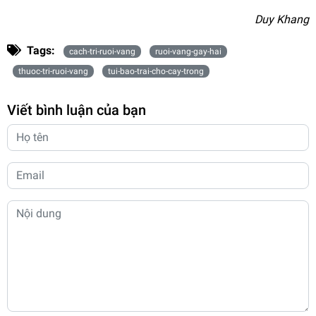
Duy Khang
Tags:
cach-tri-ruoi-vang
ruoi-vang-gay-hai
thuoc-tri-ruoi-vang
tui-bao-trai-cho-cay-trong
Viết bình luận của bạn