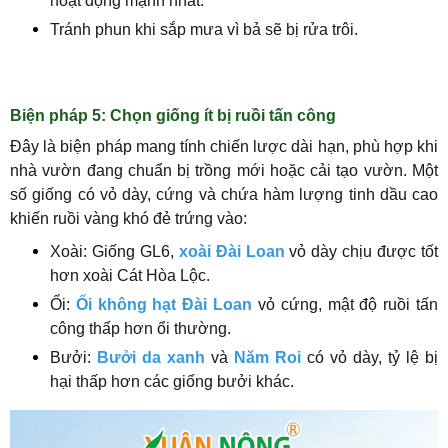
hoạt động mạnh nhất.
Tránh phun khi sắp mưa vì bả sẽ bị rửa trôi.
Biện pháp 5: Chọn giống ít bị ruồi tấn công
Đây là biện pháp mang tính chiến lược dài hạn, phù hợp khi
nhà vườn đang chuẩn bị trồng mới hoặc cải tạo vườn. Một
số giống có vỏ dày, cứng và chứa hàm lượng tinh dầu cao
khiến ruồi vàng khó đẻ trứng vào:
Xoài:
Giống GL6,
xoài Đài Loan
vỏ dày chịu được tốt
hơn xoài Cát Hòa Lộc.
Ổi:
Ổi không hạt Đài Loan
vỏ cứng, mật độ ruồi tấn
công thấp hơn ổi thường.
Bưởi:
Bưởi da xanh
và
Năm Roi
có vỏ dày, tỷ lệ bị
hại thấp hơn các giống bưởi khác.