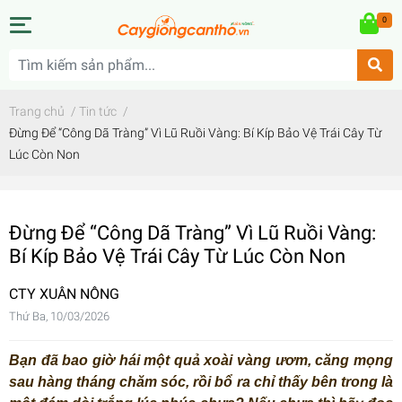
0
Trang chủ
/
Tin tức
/
Đừng Để “Công Dã Tràng” Vì Lũ Ruồi Vàng: Bí Kíp Bảo Vệ Trái Cây Từ
Lúc Còn Non
Đừng Để “Công Dã Tràng” Vì Lũ Ruồi Vàng:
Bí Kíp Bảo Vệ Trái Cây Từ Lúc Còn Non
CTY XUÂN NÔNG
Thứ Ba, 10/03/2026
Bạn đã bao giờ hái một quả xoài vàng ươm, căng mọng
sau hàng tháng chăm sóc, rồi bổ ra chỉ thấy bên trong là