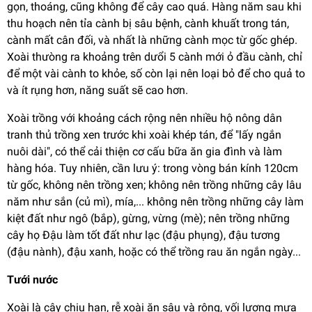
gọn, thoáng, cũng không để cây cao quá. Hàng năm sau khi
thu hoạch nên tỉa cành bị sâu bệnh, cành khuất trong tán,
cành mất cân đối, và nhất là những cành mọc từ gốc ghép.
Xoài thưòng ra khoảng trên dưổi 5 cành mới ỏ đầu cành, chỉ
để một vài cành to khỏe, số còn lại nên loại bỏ để cho quả to
và ít rụng hơn, năng suất sẽ cao hơn.
Xoài trồng với khoảng cách rộng nên nhiều hộ nông dân
tranh thủ trồng xen trước khi xoài khép tán, để "lấy ngắn
nuôi dài", có thể cải thiện cơ cấu bữa ăn gia đình và làm
hàng hóa. Tuy nhiên, cần lưu ý: trong vòng bán kính 120cm
từ gốc, không nên trồng xen; không nên trồng những cây lâu
năm như sắn (củ mì), mía,... không nên trồng những cây làm
kiệt đất như ngô (bắp), gừng, vừng (mè); nên trồng những
cây họ Đậu làm tốt đất như lạc (đậu phụng), đậu tương
(đậu nành), đậu xanh, hoặc có thể trồng rau ăn ngắn ngày...
Tưới nước
Xoài là cây chịu hạn, rễ xoài ăn sâu và rộng, vối lượng mưa