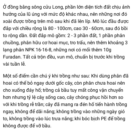
Ở đồng bằng sông cửu Long, phần lớn diện tích đất chịu ảnh
hưởng của lũ úng với mức độ khác nhau, nên những nơi đó
xoài được trồng trên mô sau khi đã lên líp. Mô lúc đầu được
đắp với chiều rộng là 80 - 100cm, cao 30 - 60cm, sau đó bồi
to rộng dần. Đất đắp mô gồm: 2 - 3 phần đất, 1 phần phân
chuồng, phân hữu cơ hoai mục, tro trấu, nên thêm khoảng 3
lạng phân NPK 16-16-8, những nơi có mối thêm 10g
Furadan. Tất cả trộn đều, vun mô, chuẩn bị trước khi trồng
vài tuần lễ.
Một số điểm cần chú ý khi trồng như sau: Khi dùng phân đã
hoai có thể bỏ ngay dưới gốc cây, còn phân chưa hoai nên
cho xuống đáy hố; trồng cả bầu tuy mất công vận chuyển
hơn nhưng tỷ lệ câỵ sống cao, cây chóng phục hồi hơn so
với khi trồng rễ trần; cây đã mang ra đén hố tiến hành trồng
ngay, không để dãi nắng; không trồng vào những ngày gió
to, không trồng vào lúc trưa nắng; khi bóc bịch PE để trồng
không được để vỡ bầu.