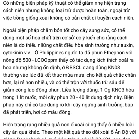
Có những biện pháp kỹ thuật có thể giảm nhẹ hiện trạng
cách niên nhưng không loại trừ được hoàn toàn, ngoại trừ
việc trồng giống xoài không có bản chất di truyền cách niên.
Ngoài biện pháp chăm bón tốt cho cây sung sức, có thể
dùng một số hoá chất trên cơ sỏ' có ý kiến cho rằng cách
niên là do thiếu nliững chất điều hòa sinh trưỏng như auxin,
cytokinin v.v... Ớ Philippines người ta đã phun Ethephon với
nồng độ 500 - l.OOOppm thấy có tác dụng kích thích xoài ra
hoa nhưng không ổn định, ớ ĐBSCL đang dùng KN03
thường vào lúc đã kết thúc mùa mưa, cho kết quả chắc chắn
hơn, lại rẻ hơn nhiều, và có thể trộn với thuốc trừ sâu để
giảm công lao động phun. Liều lượng dùng: 1 Og KNO3 hòa
trong 1 lít nưốc, mỗi cây phun 20 - 40 lít dung dịch này. Biện
pháp này chỉ có tác dụng rõ khi cây ngừng sinh trưỏng, búp
đã phát triển, hơi có màu đồng.
Hiện trạng rụng nhiều quả non ổ xoài cũng thấy ỏ nhiều loài
cây ăn quả khác. Theo một kết quả theo dõi xoài ổ Ân Độ với