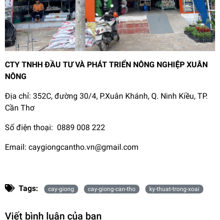
CTY TNHH ĐẦU TƯ VÀ PHÁT TRIỂN NÔNG NGHIỆP XUÂN
NÔNG
Địa chỉ: 352C, đường 30/4, P.Xuân Khánh, Q. Ninh Kiều, TP.
Cần Thơ
Số điện thoại: 0889 008 222
Email:
caygiongcantho.vn@gmail.com
Tags:
cay-giong
cay-giong-can-tho
ky-thuat-trong-xoai
Viết bình luận của bạn