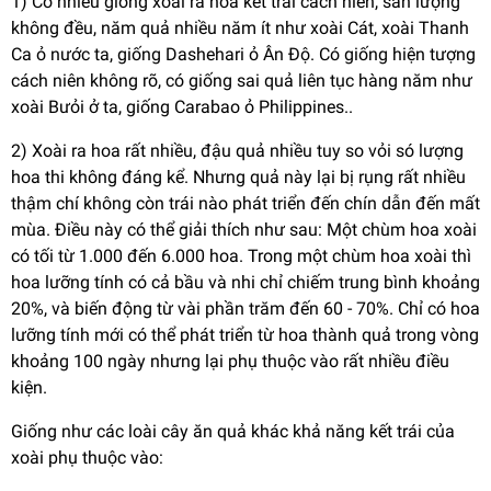
1) Có nhiều giống xoài ra hoa kết trái cách niên, sản lượng
không đều, năm quả nhiều năm ít như xoài Cát, xoài Thanh
Ca ỏ nước ta, giống Dashehari ỏ Ân Độ. Có giống hiện tượng
cách niên không rõ, có giống sai quả liên tục hàng năm như
xoài Bưỏi ở ta, giống Carabao ỏ Philippines..
2) Xoài ra hoa rất nhiều, đậu quả nhiều tuy so vỏi só lượng
hoa thi không đáng kể. Nhưng quả này lại bị rụng rất nhiều
thậm chí không còn trái nào phát triển đến chín dẫn đến mất
mùa. Điều này có thể giải thích như sau: Một chùm hoa xoài
có tối từ 1.000 đến 6.000 hoa. Trong một chùm hoa xoài thì
hoa lưỡng tính có cả bầu và nhi chỉ chiếm trung bình khoảng
20%, và biến động từ vài phần trăm đến 60 - 70%. Chỉ có hoa
lưỡng tính mới có thể phát triển từ hoa thành quả trong vòng
khoảng 100 ngày nhưng lại phụ thuộc vào rất nhiều điều
kiện.
Giống như các loài cây ăn quả khác khả năng kết trái của
xoài phụ thuộc vào: