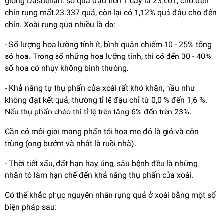
gióng Dashehari: só quả đậu trên 1 cây là 23.601, cho đen
chín rụng mẩt 23.337 quả, còn lại có 1,12% quả đậu cho đến
chín. Xoài rụng quả nhiều là do:
- Số lượng hoa lưỡng tính ít, bình quân chiếm 10 - 25% tổng
só hoa. Trong số những hoa lưỡng tính, thì có đến 30 - 40%
số hoa có nhụy không bình thưòng.
- Khả năng tự thụ phấn của xoài rất khó khăn, hầu như
không đạt kết quả, thường tỉ lệ đậu chỉ từ 0,0 % đến 1,6 %.
Nếu thụ phấn chéo thì tỉ lệ trên tăng 6% đến trên 23%.
Cần có môi giới mang phấn tói hoa mẹ đó là gió và côn
trùng (ong bướm và nhất là ruồi nhà).
- Thời tiết xấu, đất hạn hay úng, sâu bệnh đều là những
nhân tó làm hạn chế đến khả năng thụ phấn của xoài.
Có thể khắc phục nguyên nhân rụng quả ở xoài bằng một số
biện pháp sau: