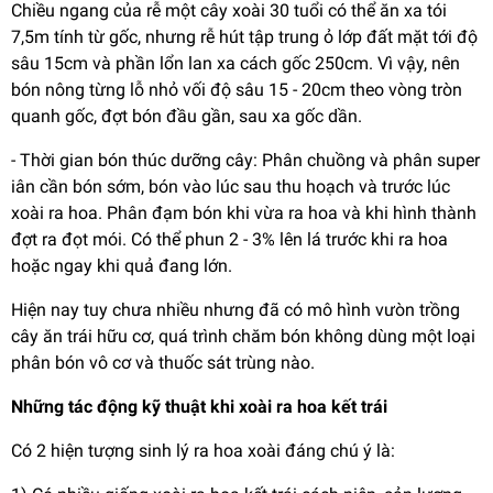
Chiều ngang của rễ một cây xoài 30 tuổi có thể ăn xa tói
7,5m tính từ gốc, nhưng rễ hút tập trung ỏ lớp đất mặt tới độ
sâu 15cm và phần lổn lan xa cách gốc 250cm. Vì vậy, nên
bón nông từng lỗ nhỏ vối độ sâu 15 - 20cm theo vòng tròn
quanh gốc, đợt bón đầu gần, sau xa gốc dần.
- Thời gian bón thúc dưỡng cây: Phân chuồng và phân super
iân cần bón sớm, bón vào lúc sau thu hoạch và trước lúc
xoài ra hoa. Phân đạm bón khi vừa ra hoa và khi hình thành
đợt ra đọt mói. Có thể phun 2 - 3% lên lá trước khi ra hoa
hoặc ngay khi quả đang lớn.
Hiện nay tuy chưa nhiều nhưng đã có mô hình vưòn trồng
cây ăn trái hữu cơ, quá trình chăm bón không dùng một loại
phân bón vô cơ và thuốc sát trùng nào.
Những tác động kỹ thuật khi xoài ra hoa kết trái
Có 2 hiện tượng sinh lý ra hoa xoài đáng chú ý là: