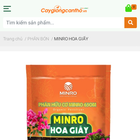
0
Trang chủ
/
PHÂN BÓN
/
MINRO HOA GIẤY