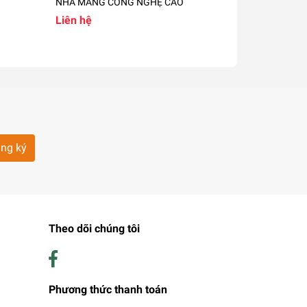
NHÀ MÀNG CÔNG NGHỆ CAO
NHÀ MÀNG 
CAO
Liên hệ
300.000₫
ng ký
Theo dõi chúng tôi
Phương thức thanh toán