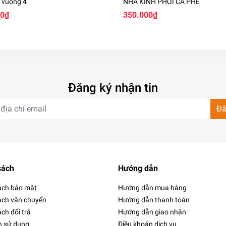
 vuông 4
NHÀ KÍNH PHƠI CÀ PHÊ
00₫
350.000₫
Đăng ký nhận tin
Đă
sách
Hướng dẫn
ách bảo mật
Hướng dẫn mua hàng
ách vận chuyển
Hướng dẫn thanh toán
ch đổi trả
Hướng dẫn giao nhận
h sử dụng
Điều khoản dịch vụ