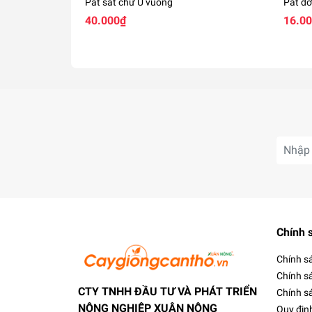
Pát sắt chữ U vuông
Pát đỡ
40.000₫
16.0
Chính 
Chính s
Chính s
CTY TNHH ĐẦU TƯ VÀ PHÁT TRIỂN
Chính sá
NÔNG NGHIỆP XUÂN NÔNG
Quy địn