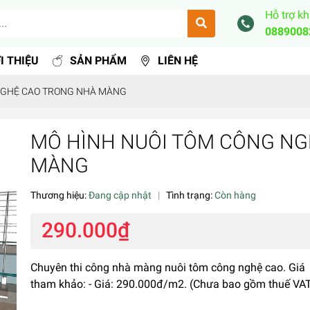
Hỗ trợ k
0889008
I THIỆU
SẢN PHẨM
LIÊN HỆ
NGHỆ CAO TRONG NHÀ MÀNG
MÔ HÌNH NUÔI TÔM CÔNG NG
MÀNG
Thương hiệu:
Đang cập nhật
|
Tình trạng:
Còn hàng
290.000₫
Chuyên thi công nhà màng nuôi tôm công nghệ cao. Giá
tham khảo: - Giá: 290.000đ/m2. (Chưa bao gồm thuế VA