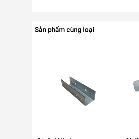
- Chéo X cột khung lối đi sắt vuông 4 –
- Khung cửa sắt vuông 4 – dày 1.2mm m
Sản phẩm cùng loại
- Lưới chắn côn trùng 50 mesh Israel.
- Nẹp ziczac, pát liên kết.
- Màng PE 150micron Israel.
- Móng bê tông mac 200.