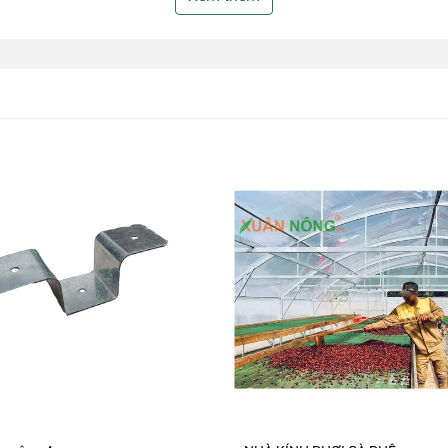
 dày 1.2mm mạ kẽm, Hoa Sen.
ạ kẽm Hoa Sen.