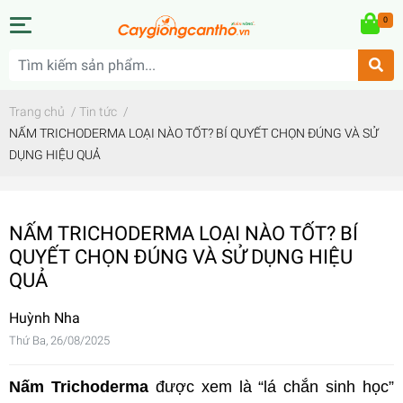
0
Trang chủ
/
Tin tức
/
NẤM TRICHODERMA LOẠI NÀO TỐT? BÍ QUYẾT CHỌN ĐÚNG VÀ SỬ
DỤNG HIỆU QUẢ
NẤM TRICHODERMA LOẠI NÀO TỐT? BÍ
QUYẾT CHỌN ĐÚNG VÀ SỬ DỤNG HIỆU
QUẢ
Huỳnh Nha
Thứ Ba, 26/08/2025
Nấm Trichoderma
được xem là “lá chắn sinh học”