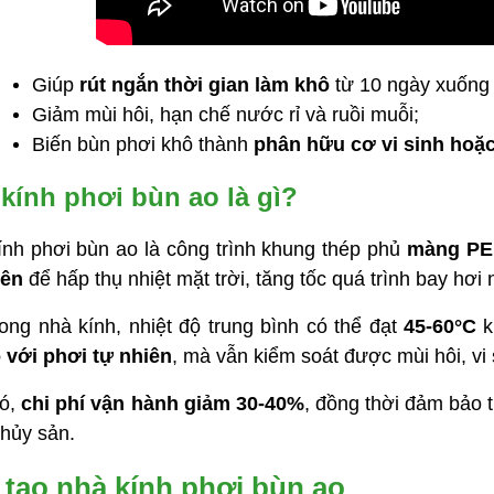
Giúp
rút ngắn thời gian làm khô
từ 10 ngày xuống 
Giảm mùi hôi, hạn chế nước rỉ và ruồi muỗi;
Biến bùn phơi khô thành
phân hữu cơ vi sinh hoặc 
kính phơi bùn ao là gì?
ính phơi bùn ao là công trình khung thép phủ
màng PE 
iên
để hấp thụ nhiệt mặt trời, tăng tốc quá trình bay hơi
ong nhà kính, nhiệt độ trung bình có thể đạt
45-60°C
k
o với phơi tự nhiên
, mà vẫn kiểm soát được mùi hôi, vi s
ó,
chi phí vận hành giảm 30-40%
, đồng thời đảm bảo t
thủy sản.
 tạo nhà kính phơi bùn ao