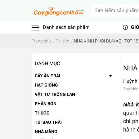
Danh sách sản phẩm
GIỚ
Trang chủ
/
Tin tức
/
NHÀ KÍNH PHƠI BÙN AO - TOP 15
DANH MỤC
NHÀ 
CÂY ĂN TRÁI
Huỳnh
HẠT GIỐNG
Thứ Năm
VẬT TƯ TRỒNG LAN
PHÂN BÓN
Nhà k
quanh 
THUỐC
chi ph
TÚI BAO TRÁI
hành ổ
NHÀ MÀNG