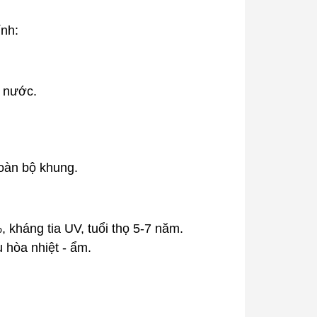
ính:
t nước.
toàn bộ khung.
, kháng tia UV, tuổi thọ 5-7 năm.
 hòa nhiệt - ẩm.