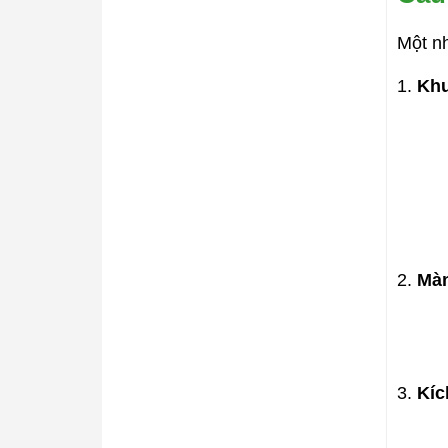
Một n
1.
Kh
2.
Màn
3.
Kíc