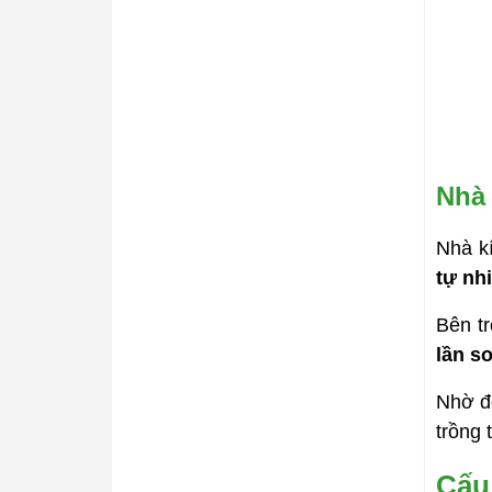
Nhà 
Nhà k
tự nh
Bên tr
lần s
Nhờ đ
trồng 
Cấu