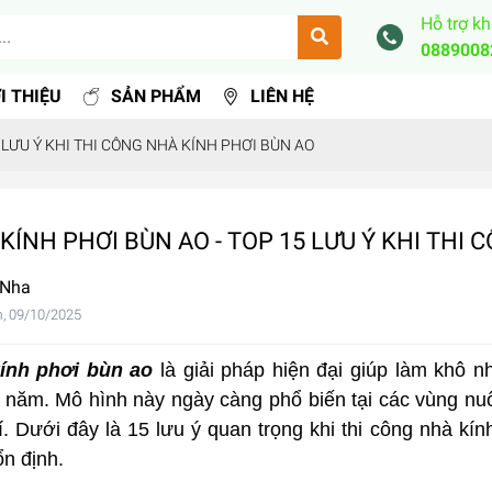
Hỗ trợ k
0889008
I THIỆU
SẢN PHẨM
LIÊN HỆ
 LƯU Ý KHI THI CÔNG NHÀ KÍNH PHƠI BÙN AO
KÍNH PHƠI BÙN AO - TOP 15 LƯU Ý KHI THI
 Nha
, 09/10/2025
ính phơi bùn ao
là giải pháp hiện đại giúp làm khô n
năm. Mô hình này ngày càng phổ biến tại các vùng nuôi
í. Dưới đây là 15 lưu ý quan trọng khi thi công nhà kí
n định.