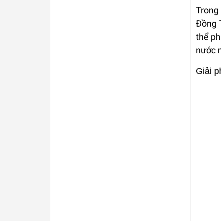
Trong 
Đồng T
thể ph
nước n
Giải 