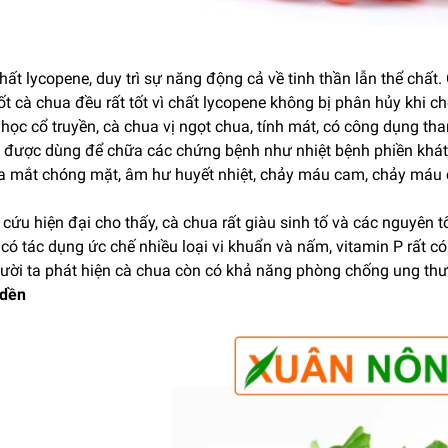
ất lycopene, duy trì sự năng động cả về tinh thần lẫn thể chất
t cà chua đều rất tốt vì chất lycopene không bị phân hủy khi ch
học cổ truyền, cà chua vị ngọt chua, tính mát, có công dụng tha
 được dùng để chữa các chứng bệnh như nhiệt bệnh phiền khát, 
a mắt chóng mặt, âm hư huyết nhiệt, chảy máu cam, chảy máu ch
cứu hiện đại cho thấy, cà chua rất giàu sinh tố và các nguyên t
có tác dụng ức chế nhiều loại vi khuẩn và nấm, vitamin P rất c
gười ta phát hiện cà chua còn có khả năng phòng chống ung th
 dền