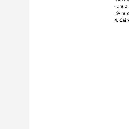
- Chữa 
lấy nư
4. Cải 