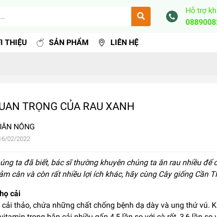
Hỗ trợ k
0889008
I THIỆU
SẢN PHẨM
LIÊN HỆ
UAN TRỌNG CỦA RAU XANH
UÂN NÔNG
16/02/2022
ng ta đã biết, bác sĩ thường khuyên chúng ta ăn rau nhiều để c
ảm cân và còn rất nhiều lợi ích khác, hãy cùng Cây giống Cần T
họ cải
à cải thảo, chứa những chất chống bệnh dạ dày và ung thứ vú. K
itamin trong bắp cải nhiều gấp 4,5 lần so với cà rốt, 3,6 lần so v