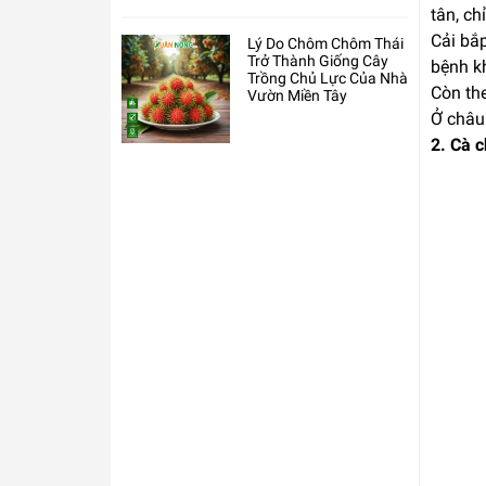
tân, ch
Cải bắ
Lý Do Chôm Chôm Thái
Trở Thành Giống Cây
bệnh k
Trồng Chủ Lực Của Nhà
Còn th
Vườn Miền Tây
Ở châu 
2. Cà 