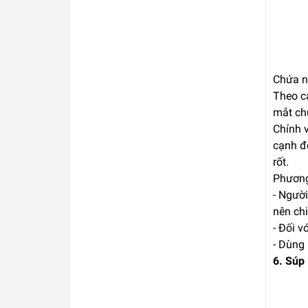
Chứa nh
Theo cá
mắt ch
Chính v
cạnh đó
rốt.
Phương
- Người
nên chi
- Đối v
- Dùng 
6. Súp 