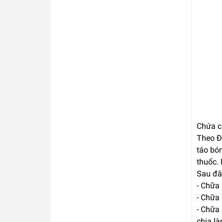
Chứa c
Theo Đô
táo bón
thuốc. 
Sau đâ
- Chữa
- Chữa 
- Chữa 
chia là