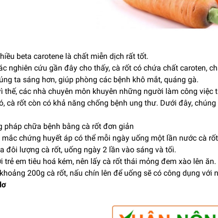
iều beta carotene là chất miễn dịch rất tốt.
c nghiên cứu gần đây cho thấy, cà rốt có chứa chất caroten, c
úng ta sáng hơn, giúp phòng các bệnh khô mắt, quáng gà.
ì thế, các nhà chuyên môn khuyên những người làm công việc th
, cà rốt còn có khả năng chống bệnh ung thư. Dưới đây, chúng 
 pháp chữa bệnh bằng cà rốt đơn giản
 mắc chứng huyết áp có thể mỗi ngày uống một lần nước cà rốt đ
a đôi lượng cà rốt, uống ngày 2 lần vào sáng và tối.
ới trẻ em tiêu hoá kém, nên lấy cà rốt thái mỏng đem xào lên ăn.
khoảng 200g cà rốt, nấu chín lên để uống sẽ có công dụng với 
lơ