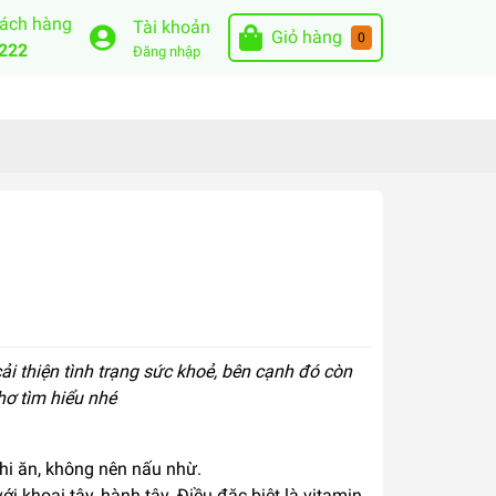
hách hàng
Tài khoản
Giỏ hàng
0
222
Đăng nhập
ải thiện tình trạng sức khoẻ, bên cạnh đó còn
hơ tìm hiểu nhé
hi ăn, không nên nấu nhừ.
ới khoai tây, hành tây. Điều đặc biệt là vitamin