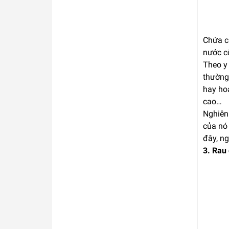
Chứa ch
nước cố
Theo y 
thường
hay ho
cao…
Nghiên 
của nó 
đây, n
3. Rau