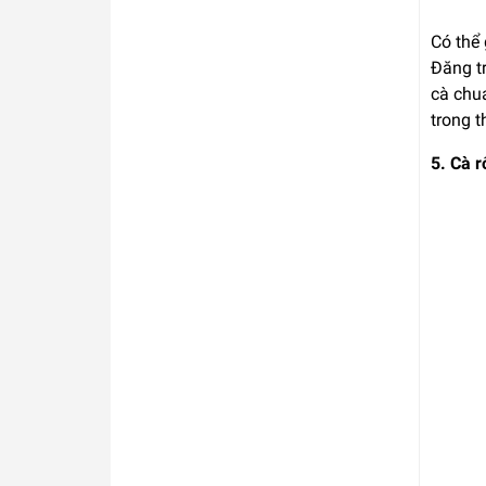
Có thể 
Đăng t
cà chua
trong 
5. Cà r