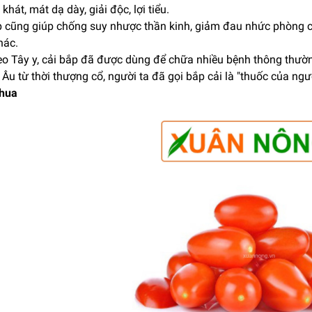
ỉ khát, mát dạ dày, giải độc, lợi tiểu.
p cũng giúp chống suy nhược thần kinh, giảm đau nhức phòng c
hác.
eo Tây y, cải bắp đã được dùng để chữa nhiều bệnh thông thườn
Âu từ thời thượng cổ, người ta đã gọi bắp cải là "thuốc của ngư
chua