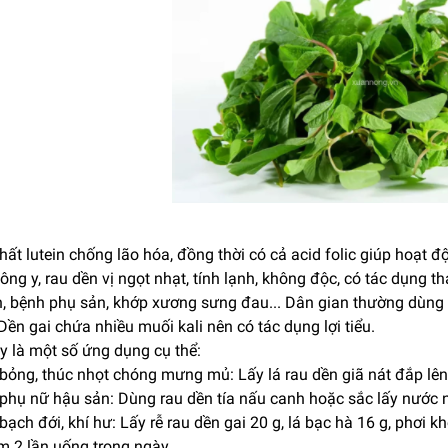
hất lutein chống lão hóa, đồng thời có cả acid folic giúp hoạt
ng y, rau dền vị ngọt nhạt, tính lạnh, không độc, có tác dụng t
, bệnh phụ sản, khớp xương sưng đau... Dân gian thường dùng cả
Dền gai chứa nhiều muối kali nên có tác dụng lợi tiểu.
y là một số ứng dụng cụ thể:
 bỏng, thúc nhọt chóng mưng mủ: Lấy lá rau dền giã nát đắp lên
phụ nữ hậu sản: Dùng rau dền tía nấu canh hoặc sắc lấy nước nấ
bạch đới, khí hư: Lấy rễ rau dền gai 20 g, lá bạc hà 16 g, phơi k
m 2 lần uống trong ngày.