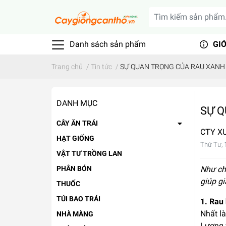
Danh sách sản phẩm
GIỚ
Trang chủ
/
Tin tức
/
SỰ QUAN TRỌNG CỦA RAU XANH
DANH MỤC
SỰ Q
CÂY ĂN TRÁI
CTY X
HẠT GIỐNG
Thứ Tư, 
VẬT TƯ TRỒNG LAN
PHÂN BÓN
Như chú
giúp gi
THUỐC
TÚI BAO TRÁI
1. Rau 
Nhất l
NHÀ MÀNG
Lượng v