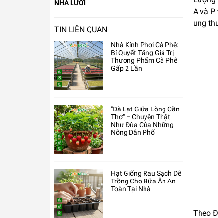
NHÀ LƯỚI
A và P
ung thư
TIN LIÊN QUAN
Nhà Kính Phơi Cà Phê:
Bí Quyết Tăng Giá Trị
Thương Phẩm Cà Phê
Gấp 2 Lần
"Đà Lạt Giữa Lòng Cần
Thơ" – Chuyện Thật
Như Đùa Của Những
Nông Dân Phố
Hạt Giống Rau Sạch Dễ
Trồng Cho Bữa Ăn An
Toàn Tại Nhà
Theo Đô