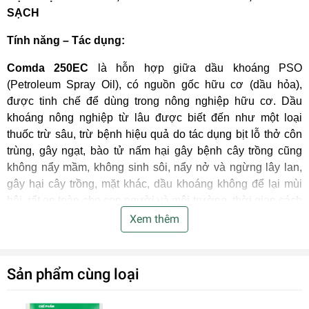
SẠCH
Tính năng – Tác dụng:
Comda 250EC
là hỗn hợp giữa dầu khoáng PSO
(Petroleum Spray Oil), có nguồn gốc hữu cơ (dầu hỏa),
được tinh chế để dùng trong nông nghiệp hữu cơ. Dầu
khoáng nông nghiệp từ lâu được biết đến như một loại
thuốc trừ sâu, trừ bệnh hiệu quả do tác dụng bịt lỗ thở côn
trùng, gây ngạt, bào tử nấm hại gây bệnh cây trồng cũng
không nẩy mầm, không sinh sôi, nẩy nở và ngừng lây lan,
gây hại cây trồng, mặt khác, dầu khoáng không để lại mùi
hôi, rất an toàn cho con người và môi trường, thời gian cách
ly hầu như không đáng kể, do được kết hợp thêm với một
Xem thêm
hoạt chất trừ sâu sinh học là Emamectin benzoate, sản
phẩm của quá trình lên men nấm Streptomyces, hiệu quả trừ
các loại sâu ăn lá nên
Comda 250EC
là sản phẩm trừ sâu
Sản phẩm cùng loại
lý tưởng, phù hợp cho canh tác nông nghiệp hữu cơ.