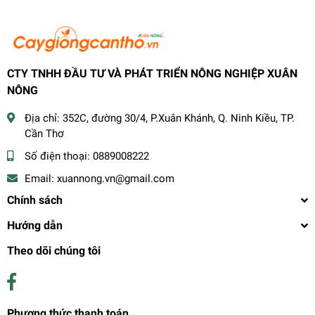
Lưu ý:
Cất giữ nơi an toàn, xa tầm tay trẻ em.
Hạn sử dụng: 2 năm
CTY TNHH ĐẦU TƯ VÀ PHÁT TRIỂN NÔNG NGHIỆP XUÂN
NÔNG
Địa chỉ:
352C, đường 30/4, P.Xuân Khánh, Q. Ninh Kiều, TP.
Cần Thơ
Số điện thoại:
0889008222
THÔNG TIN LIÊN HỆ:
Email:
xuannong.vn@gmail.com
CỬA HÀNG VẬT TƯ NÔNG NGHIỆP CÔNG NGHỆ CAO XUÂN
Chính sách
NÔNG
Hướng dẫn
Cửa hàng: 352C Đường 30/4, P. Xuân Khánh, Q. Ninh Kiều,
TP. Cần Thơ
Theo dõi chúng tôi
Hotline: 0889 008 222
Phương thức thanh toán