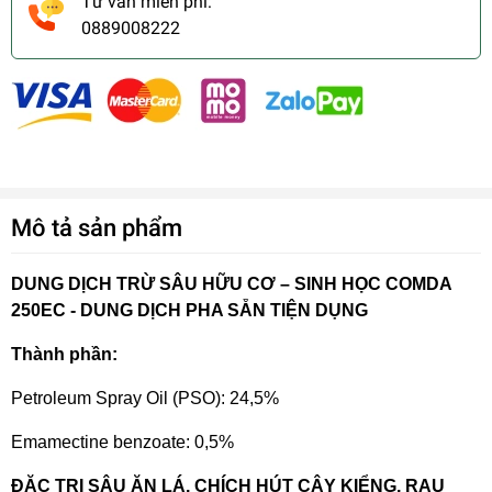
Tư vấn miễn phí:
0889008222
Mô tả sản phẩm
DUNG DỊCH TRỪ SÂU HỮU CƠ – SINH HỌC COMDA
250EC - DUNG DỊCH PHA SẴN TIỆN DỤNG
Thành phần:
Petroleum Spray Oil (PSO): 24,5%
Emamectine benzoate: 0,5%
ĐẶC TRỊ SÂU ĂN LÁ, CHÍCH HÚT CÂY KIỂNG, RAU