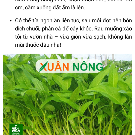
cm, cắm xuống đất ẩm là lên.
Có thể tỉa ngọn ăn liên tục, sau mỗi đợt nên bón
dịch chuối, phân cá để cây khỏe. Rau muống xào
tỏi từ vườn nhà – vừa giòn vừa sạch, không lẫn
mùi thuốc đâu nha!