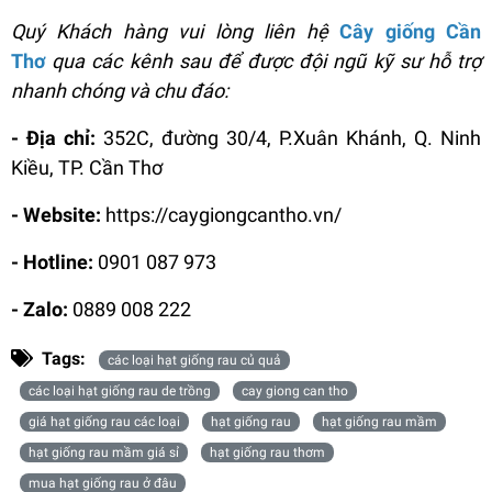
Quý Khách hàng vui lòng liên hệ
Cây giống Cần
Thơ
qua các kênh sau để được đội ngũ kỹ sư hỗ trợ
nhanh chóng và chu đáo:
- Địa chỉ:
352C, đường 30/4, P.Xuân Khánh, Q. Ninh
Kiều, TP. Cần Thơ
- Website:
https://caygiongcantho.vn/
- Hotline:
0901 087 973
- Zalo:
0889 008 222
Tags:
các loại hạt giống rau củ quả
các loại hạt giống rau de trồng
cay giong can tho
giá hạt giống rau các loại
hạt giống rau
hạt giống rau mầm
hạt giống rau mầm giá sỉ
hạt giống rau thơm
mua hạt giống rau ở đâu