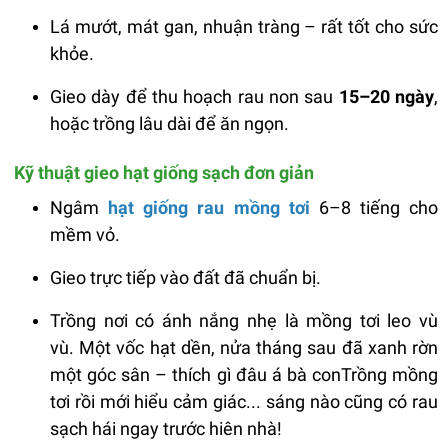
Lá mướt, mát gan, nhuận tràng – rất tốt cho sức
khỏe.
Gieo dày để thu hoạch rau non sau
15–20 ngày
,
hoặc trồng lâu dài để ăn ngọn.
Kỹ thuật gieo hạt giống sạch đơn giản
Ngâm
hạt giống rau mồng tơi
6–8 tiếng cho
mềm vỏ.
Gieo trực tiếp vào đất đã chuẩn bị.
Trồng nơi có ánh nắng nhẹ là mồng tơi leo vù
vù. Một vốc hạt dền, nửa tháng sau đã xanh rờn
một góc sân – thích gì đâu á bà conTrồng mồng
tơi rồi mới hiểu cảm giác... sáng nào cũng có rau
sạch hái ngay trước hiên nhà!