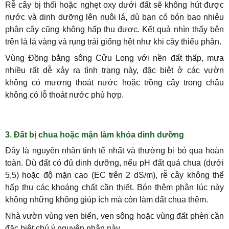
Rễ cây bị thối hoặc nghẹt oxy dưới đất sẽ không hút được
nước và dinh dưỡng lên nuôi lá, dù bạn có bón bao nhiêu
phân cây cũng không hấp thu được. Kết quả nhìn thấy bên
trên là lá vàng và rụng trái giống hệt như khi cây thiếu phân.
Vùng Đồng bằng sông Cửu Long với nền đất thấp, mưa
nhiều rất dễ xảy ra tình trạng này, đặc biệt ở các vườn
không có mương thoát nước hoặc trồng cây trong chậu
không có lỗ thoát nước phù hợp.
3. Đất bị chua hoặc mặn làm khóa dinh dưỡng
Đây là nguyên nhân tinh tế nhất và thường bị bỏ qua hoàn
toàn. Dù đất có đủ dinh dưỡng, nếu pH đất quá chua (dưới
5,5) hoặc độ mặn cao (EC trên 2 dS/m), rễ cây không thể
hấp thu các khoáng chất cần thiết. Bón thêm phân lúc này
không những không giúp ích mà còn làm đất chua thêm.
Nhà vườn vùng ven biển, ven sông hoặc vùng đất phèn cần
đặc biệt chú ý nguyên nhân này.