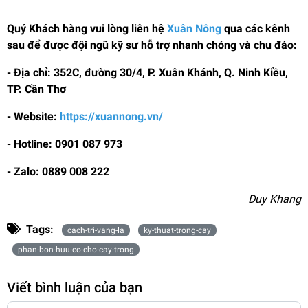
Quý Khách hàng vui lòng liên hệ
Xuân Nông
qua các kênh
sau để được đội ngũ kỹ sư hỗ trợ nhanh chóng và chu đáo:
- Địa chỉ: 352C, đường 30/4, P. Xuân Khánh, Q. Ninh Kiều,
TP. Cần Thơ
- Website:
https://xuannong.vn/
- Hotline: 0901 087 973
- Zalo: 0889 008 222
Duy Khang
Tags:
cach-tri-vang-la
ky-thuat-trong-cay
phan-bon-huu-co-cho-cay-trong
Viết bình luận của bạn