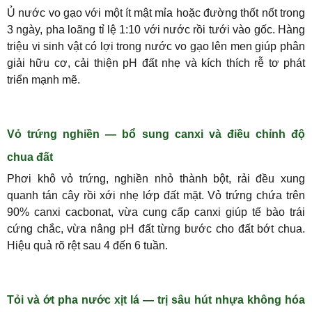
Ủ nước vo gạo với một ít mật mỉa hoặc đường thốt nốt trong
3 ngày, pha loãng tỉ lệ 1:10 với nước rồi tưới vào gốc. Hàng
triệu vi sinh vật có lợi trong nước vo gạo lên men giúp phân
giải hữu cơ, cải thiện pH đất nhẹ và kích thích rễ tơ phát
triển mạnh mẽ.
Vỏ trứng nghiền — bổ sung canxi và điều chỉnh độ
chua đất
Phơi khô vỏ trứng, nghiền nhỏ thành bột, rải đều xung
quanh tán cây rồi xới nhẹ lớp đất mặt. Vỏ trứng chứa trên
90% canxi cacbonat, vừa cung cấp canxi giúp tế bào trái
cứng chắc, vừa nâng pH đất từng bước cho đất bớt chua.
Hiệu quả rõ rệt sau 4 đến 6 tuần.
Tỏi và ớt pha nước xịt lá — trị sâu hút nhựa không hóa