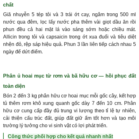
chất
Giã nhuyễn 5 tép tỏi và 3 trái ớt cay, ngâm trong 500 ml
nước qua đêm, lọc lấy nước pha thêm vài giọt dầu ăn rồi
phun đều cả hai mặt lá vào sáng sớm hoặc chiều mát.
Allicin trong tỏi và capsaicin trong ớt xua đuổi và tiêu diệt
nhện đỏ, rệp sáp hiệu quả. Phun 3 lần liên tiếp cách nhau 5
ngày để dứt điểm.
Phân ủ hoai mục từ rơm và bã hữu cơ — hồi phục đất
toàn diện
Bón 2 đến 3 kg phân hữu cơ hoai mục mỗi gốc cây, kết hợp
tủ thêm rơm khô xung quanh gốc dày 7 đến 10 cm. Phân
hữu cơ cung cấp đầy đủ trung vi lượng theo tỉ lệ tự nhiên,
cải thiện cấu trúc đất, giúp đất giữ ẩm tốt hơn và tạo môi
trường lý tưởng cho vi sinh vật có lợi phát triển.
Công thức phối hợp cho kết quả nhanh nhất