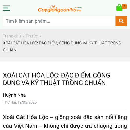
0
Trang chủ
/
Tin tức
/
XOÀI CÁT HÒA LỘC: ĐẶC ĐIỂM, CÔNG DỤNG VÀ KỸ THUẬT TRỒNG
CHUẨN
XOÀI CÁT HÒA LỘC: ĐẶC ĐIỂM, CÔNG
DỤNG VÀ KỸ THUẬT TRỒNG CHUẨN
Huỳnh Nha
Thứ Hai, 19/05/2025
Xoài Cát Hòa Lộc
– giống xoài đặc sản nổi tiếng
của Việt Nam – không chỉ được ưa chuộng trong