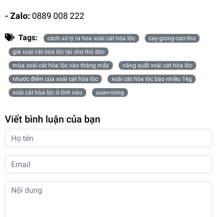
- Zalo:
0889 008 222
Tags:
cách xử lý ra hoa xoài cát hòa lộc
cay-giong-can-tho
giá xoài cát hòa lộc tại chợ thủ đức
mùa xoài cát hòa lộc vào tháng mấy
năng suất xoài cát hòa lộc
nhược điểm của xoài cát hòa lộc
xoài cát hòa lộc bảo nhiều 1kg
xoài cát hòa lộc ở tỉnh nào
xuan-nong
Viết bình luận của bạn