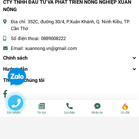
CTY TNHH ĐẦU TƯ VÀ PHÁT TRIỂN NÔNG NGHIỆP XUÂN
NÔNG
Địa chỉ:
352C, đường 30/4, P.Xuân Khánh, Q. Ninh Kiều, TP.
Cần Thơ
Số điện thoại:
0889008222
Email:
xuannong.vn@gmail.com
Chính sách
Hướng dẫn
Theo dõi chúng tôi
Phương thức thanh toán
Sản phẩm
Tin tức
Gọi điện
Nhắn tin
Ưu đãi