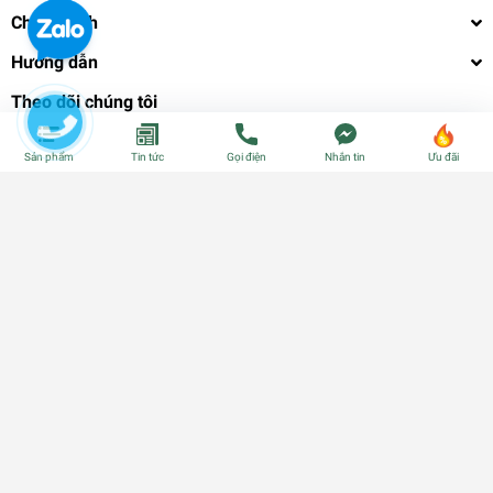
Chính sách
Hướng dẫn
Theo dõi chúng tôi
Sản phẩm
Tin tức
Gọi điện
Nhắn tin
Ưu đãi
Phương thức thanh toán
© Bản quyền thuộc về
CÂY GIỐNG CẦN THƠ - PHÂN BÓN - HẠT
GIỐNG
| Cung cấp bởi
Sapo