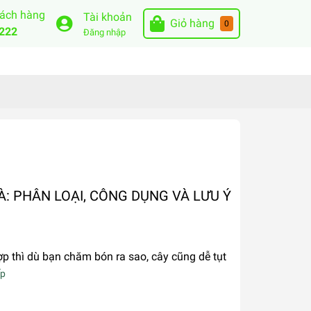
hách hàng
Tài khoản
Giỏ hàng
0
222
Đăng nhập
À: PHÂN LOẠI, CÔNG DỤNG VÀ LƯU Ý
ợp thì dù bạn chăm bón ra sao, cây cũng dễ tụt
ếp