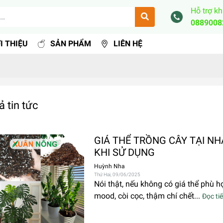
Hỗ trợ k
0889008
I THIỆU
SẢN PHẨM
LIÊN HỆ
ả tin tức
GIÁ THỂ TRỒNG CÂY TẠI NH
KHI SỬ DỤNG
Huỳnh Nha
Thứ Hai, 09/06/2025
Nói thật, nếu không có giá thể phù h
mood, còi cọc, thậm chí chết...
Đọc ti