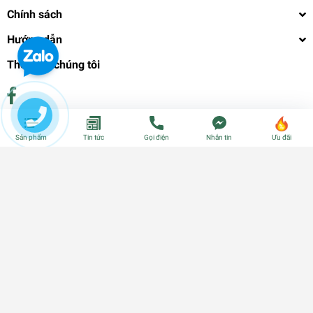
Chính sách
Hướng dẫn
Theo dõi chúng tôi
Phương thức thanh toán
Sản phẩm
Tin tức
Gọi điện
Nhắn tin
Ưu đãi
© Bản quyền thuộc về
CÂY GIỐNG CẦN THƠ - PHÂN BÓN - HẠT
GIỐNG
| Cung cấp bởi
Sapo