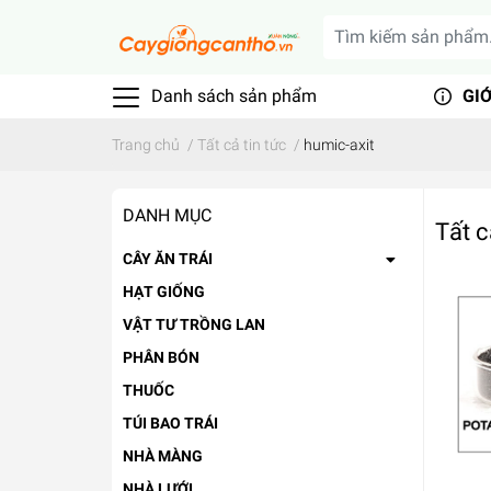
Danh sách sản phẩm
GIỚ
Trang chủ
/
Tất cả tin tức
/
humic-axit
DANH MỤC
Tất c
CÂY ĂN TRÁI
HẠT GIỐNG
VẬT TƯ TRỒNG LAN
PHÂN BÓN
THUỐC
TÚI BAO TRÁI
NHÀ MÀNG
NHÀ LƯỚI