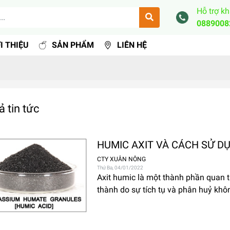
Hỗ trợ k
0889008
I THIỆU
SẢN PHẨM
LIÊN HỆ
ả tin tức
HUMIC AXIT VÀ CÁCH SỬ D
CTY XUÂN NÔNG
Thứ Ba, 04/01/2022
Axit humic là một thành phần quan t
thành do sự tích tụ và phân huỷ khô