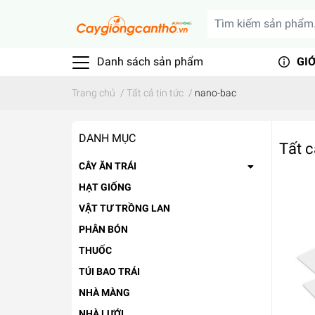
Danh sách sản phẩm
GIỚ
Trang chủ
/
Tất cả tin tức
/
nano-bac
DANH MỤC
Tất c
CÂY ĂN TRÁI
HẠT GIỐNG
VẬT TƯ TRỒNG LAN
PHÂN BÓN
THUỐC
TÚI BAO TRÁI
NHÀ MÀNG
NHÀ LƯỚI