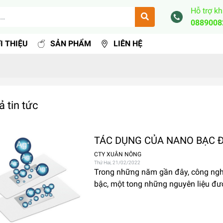
Hỗ trợ k
0889008
I THIỆU
SẢN PHẨM
LIÊN HỆ
ả tin tức
TÁC DỤNG CỦA NANO BẠC Đ
CTY XUÂN NÔNG
Thứ Hai, 21/02/2022
Trong những năm gần đây, công ngh
bậc, một tong những nguyên liệu đư