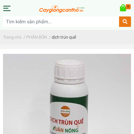
0
Trang chủ
/
PHÂN BÓN
/
dịch trùn quế