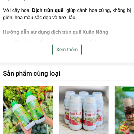
Với cây hoa,
Dịch trùn quế
giúp cành hoa cứng, không bị
giòn, hoa màu sắc đẹp và tươi lâu.
Hướng dẫn sử dụng dịch trùn quế Xuân Nông
Pha loãng dịch trùn quế với nước để tưới cho rau, cây
ăn trái, cây hoa… tỷ lệ
1:500 (1 nắp : 7,5 lít)
với cây
Xem thêm
non và tỷ lệ
1:400 (1 nắp : 6 lít)
với cây phát triển,
đang trong giai đoạn ra hoa, đậu quả.
Tưới dịch trùn quế lên lá hoặc tưới dưới gốc cho cây.
Sản phẩm cùng loại
Khoảng cách:
5 – 7 ngày/ 1 lần tưới.
Nên
tưới dịch trùn quế vào sáng sớm
, tránh tưới
dịch vào giữa trưa nắng hoặc buổi tối.
Lưu ý:
Dịch trùn quế
là dung dịch dinh dưỡng (phân bón lá)
có tác dụng cung cấp dinh dưỡng giúp cây dễ dàng
hấp thu và phát triển.
Dịch trùn quế
không có tác