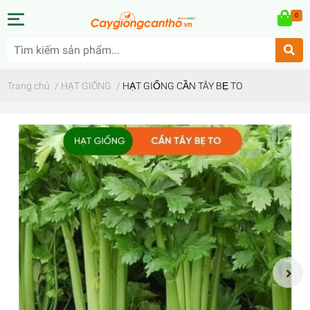
0
Trang chủ
/
HẠT GIỐNG
/
HẠT GIỐNG CẦN TÂY BẸ TO