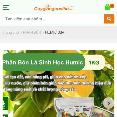
0
Trang chủ
/
PHÂN BÓN
/
HUMIC USA