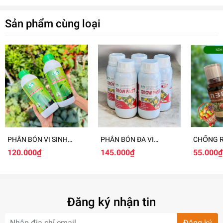
Sản phẩm cùng loại
PHÂN BÓN VI SINH
PHÂN BÓN ĐA VI
CHỐNG R
RHYTO-BOOSTER
LƯỢNG GROW FAST
RỤNG TR
120.000₫
145.000₫
55.000₫
500ML
Đăng ký nhận tin
Công dụng:
Đăng ký