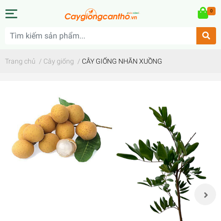
0
Trang chủ
/
Cây giống
/
CÂY GIỐNG NHÃN XUỒNG