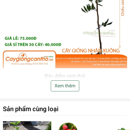
Đặc điểm sinh thái
Xem thêm
– Cây nhãn xuồng có tên khoa học: Euphoria Longana. Cây
thuộc loại thân gỗ, tuổi thọ bền
– Cây trưởng thành cao 3m trở lên. Tàn trong phạm vi 4m.
Sản phẩm cùng loại
Sinh trưởng tốt trong điều kiện khí hậu nhiệt đới. Các loại
đất thịt, đất đỏ, đất phù sa, đất pha cát đều trồng được.