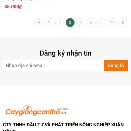
35.000₫
1
2
3
4
5
...
14
Đăng ký nhận tin
Đăng ký
CTY TNHH ĐẦU TƯ VÀ PHÁT TRIỂN NÔNG NGHIỆP XUÂN