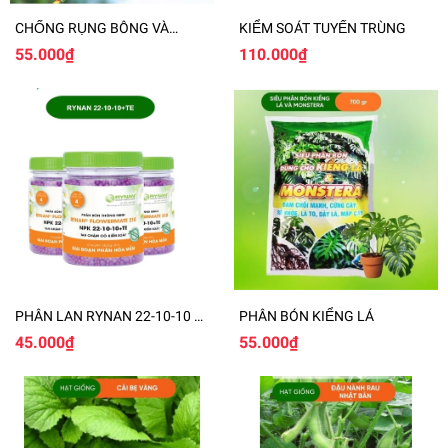
CHỐNG RỤNG BÔNG VÀ
KIỂM SOÁT TUYẾN TRÙNG
RỤNG TRÁI NON
55.000₫
110.000₫
PHÂN LAN RYNAN 22-10-10 +
PHÂN BÓN KIỂNG LÁ
TE
45.000₫
55.000₫