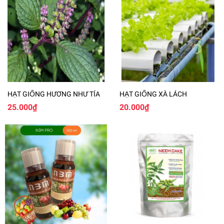
HẠT GIỐNG HƯƠNG NHƯ TÍA
HẠT GIỐNG XÀ LÁCH
25.000₫
20.000₫